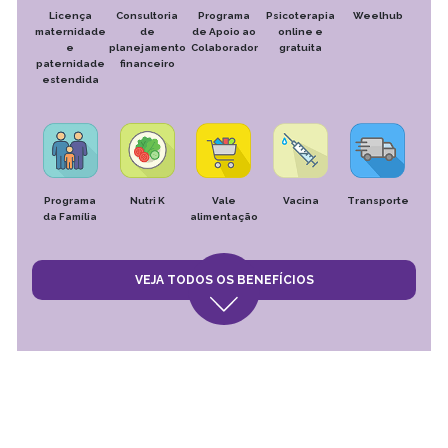
Licença
Consultoria
Programa
Psicoterapia
Weelhub
maternidade
de
de Apoio ao
online e
e
planejamento
Colaborador
gratuita
paternidade
financeiro
estendida
Programa
Nutri K
Vale
Vacina
Transporte
da Família
alimentação
VEJA TODOS OS BENEFÍCIOS