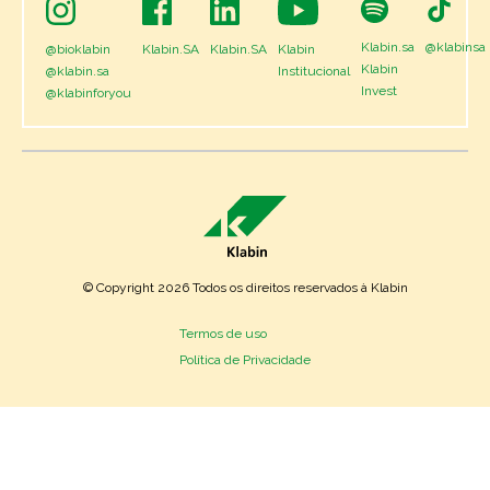
Klabin.sa
@klabinsa
@bioklabin
Klabin.SA
Klabin.SA
Klabin
Klabin
@klabin.sa
Institucional
Invest
@klabinforyou
© Copyright 2026 Todos os direitos reservados à Klabin
Termos de uso
Política de Privacidade