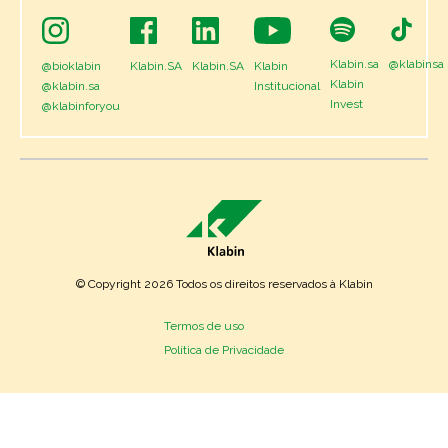
Klabin.sa
@klabinsa
@bioklabin
Klabin.SA
Klabin.SA
Klabin
Klabin
@klabin.sa
Institucional
Invest
@klabinforyou
© Copyright 2026 Todos os direitos reservados à Klabin
Termos de uso
Política de Privacidade