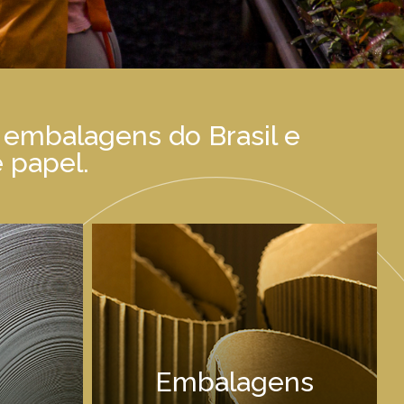
 embalagens do Brasil e
 papel.
Embalagens