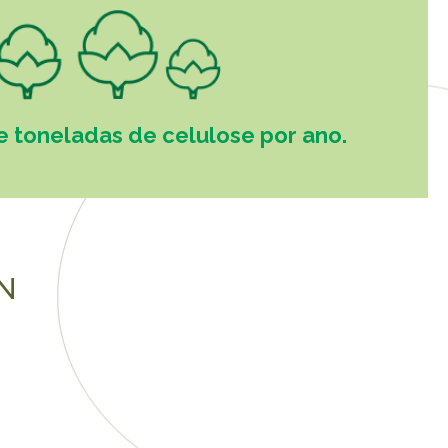
e toneladas de celulose por ano.
N