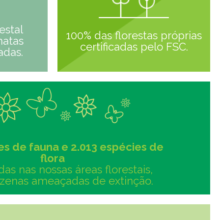
estal
100% das florestas próprias
matas
certificadas pelo FSC.
adas.
es de fauna e 2.013 espécies de
flora
adas nas nossas áreas florestais,
zenas ameaçadas de extinção.