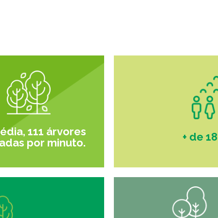
dia, 111 árvores
+ de 1
adas por minuto.