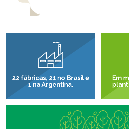
22 fábricas, 21 no Brasil e
Em mé
1 na Argentina.
plant