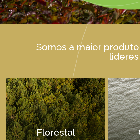
Somos a maior produtor
lídere
Florestal