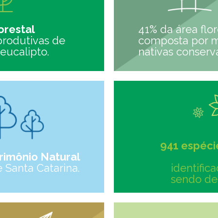
orestal
41% da área flor
produtivas de
composta por 
eucalipto.
nativas conserv
941 espéci
rimônio Natural
e Santa Catarina.
identific
sendo de