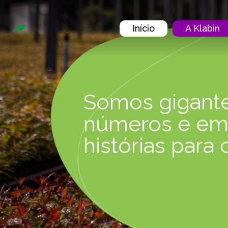
Pular para o Conteúdo principal
Início
A Klabin
Somos gigant
números e em
histórias para 