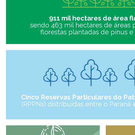
911 mil hectares de área fl
sendo 463 mil hectares de áreas 
florestas plantadas de pínus e 
Cinco Reservas Particulares do Pat
(RPPNs) distribuídas entre o Paraná 