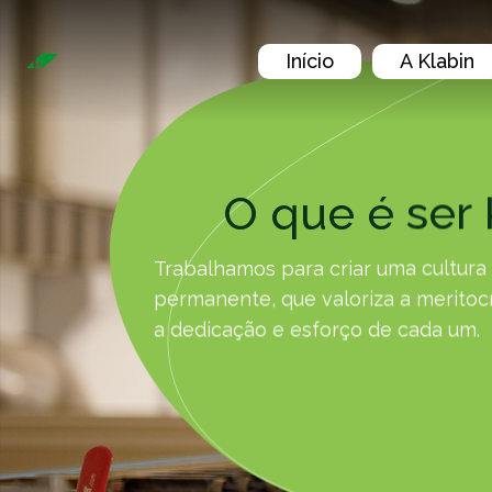
Pular para o Conteúdo principal
Início
A Klabin
O que é ser 
Trabalhamos para criar uma cultur
permanente, que valoriza a merito
a dedicação e esforço de cada um.